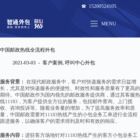
跳
☎ 15200524105
过
内
容
MENU
中国邮政热线全流程外包
2021-03-03
客户案例
,
呼叫中心外包
服务背景：
在现代邮政服务中，客户对快递服务的需求日益增
长，尤其是对快递服务的便捷性、时效性和服务质量有了更高的
期待。中国邮政作为国内领先的邮政服务提供商，通过其客服热
线11183，为客户提供全方位的服务，包括邮件查询、上门揽
收、咨询投诉等。随着业务量的增加，为了提高服务效率和质
量，中国邮政需要对11183热线产生的小包业务工单进行全流程
跟进服务，以确保客户的需求得到及时和有效的响应。
服务内容：
进驻客方场地针对11183热线产生的客方小包业务工